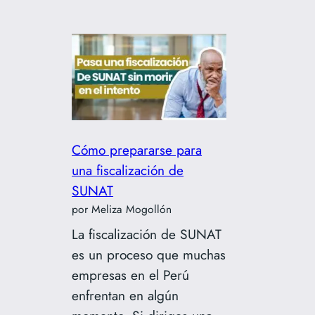
Errores
tributarios
que
pueden
cerrar
tu
empresa
Cómo prepararse para
una fiscalización de
SUNAT
por Meliza Mogollón
La fiscalización de SUNAT
es un proceso que muchas
empresas en el Perú
enfrentan en algún