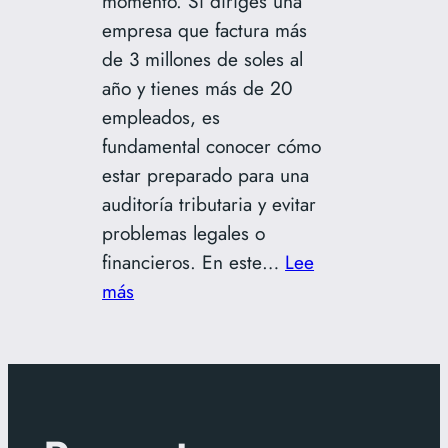
momento. Si diriges una
empresa que factura más
de 3 millones de soles al
año y tienes más de 20
empleados, es
fundamental conocer cómo
estar preparado para una
auditoría tributaria y evitar
problemas legales o
financieros. En este…
Lee
:
más
Cómo
prepararse
para
una
fiscalización